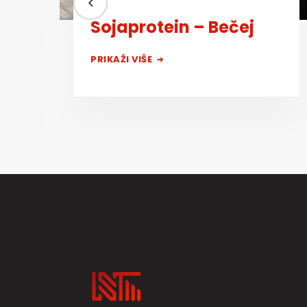
i
Sojaprotein – Bečej
PRIKAŽI VIŠE