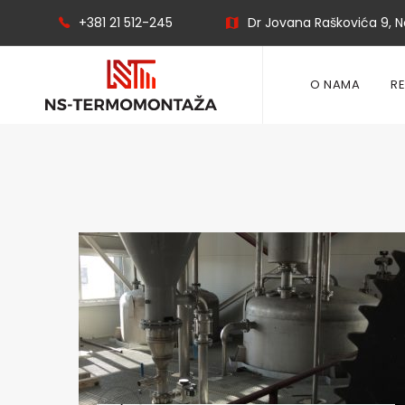
+381 21 512-245
Dr Jovana Raškovića 9, No
O NAMA
R