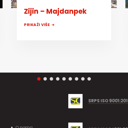
Zijin – Majdanpek
PRIKAŽI VIŠE
SRPS ISO 9001:20
O nama