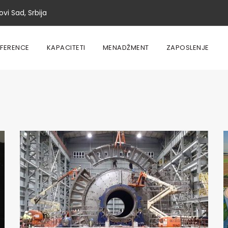
vi Sad, Srbija
EFERENCE
KAPACITETI
MENADŽMENT
ZAPOSLENJE