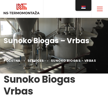
Sunoko Biogas – Vrbas
POČETNA
SERVICES
SUNOKO BIOGAS - VRBAS
Sunoko Biogas
Vrbas