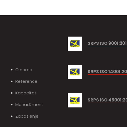
SRPS ISO 9001:20
O nama
SRPS ISO 14001:20
Reference
Kapaciteti
SRPS ISO 45001:2
Menadžment
Zaposlenje