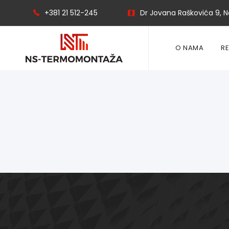
+381 21 512-245
Dr Jovana Raškovića 9, No
O NAMA
R